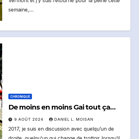
Vermont et j’y suis retourné pour la peine cette
semaine,…
CHRONIQUE
De moins en moins Gai tout ça…
9 AOÛT 2024
DANIEL L. MOISAN
2017, je suis en discussion avec quelqu’un de
droite, quelqu’un qui change de trottoir lorsqu’il