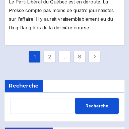
Le Parti Libéral du Québec est en déroute. La
Presse compte pas moins de quatre journalistes
sur l’affaire. Il y aurait vraisemblablement eu du
fling-flang lors de la dernière course…
Pagination
1
2
…
8
des
publications
Recherche
Recherche