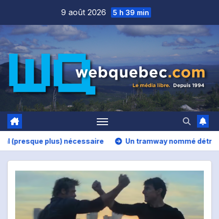
Skip
9 août 2026
5 h 39 min
to
content
lus) nécessaire
Un tramway nommé détruire
Le bét