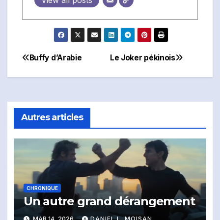
View all posts
Buffy d’Arabie
Le Joker pékinois
Navigation
de
l'article
Autres articles
CHRONIQUE
Un autre grand dérangement
MAR 14, 2026
DANIEL L. MOISAN