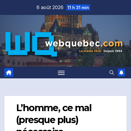
Skip
6 août 2026
11 h 31 min
to
content
L’homme, ce mal
(presque plus)