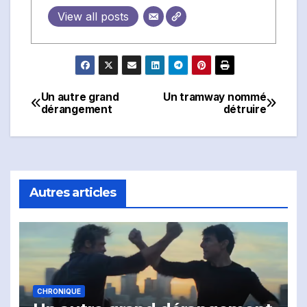
View all posts
Un autre grand
Un tramway nommé
Navigation
dérangement
détruire
de
l'article
Autres articles
CHRONIQUE