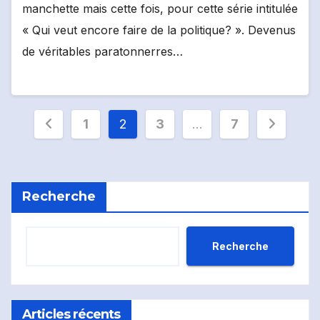
manchette mais cette fois, pour cette série intitulée
« Qui veut encore faire de la politique? ». Devenus
de véritables paratonnerres…
Pagination
1
2
3
…
7
des
publications
Recherche
Recherche
Articles récents