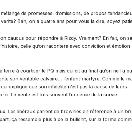
n mélange de promesses, d’omissions, de propos tendancie
 vérité? Bah, on a quatre ans pour vous la dire, soyez patie
 son caucus pour répondre à Rizqy. Vraiment? En fait, on s
histoire, celle qu’on racontera avec conviction et émotion 
à terre à courtiser le PQ mais qui dit au final qu’on ne l’a p
aconte son véritable calvaire… l’enfant-martyre. Comme le ma
i explique que son infidélité n’est pas la cause de leurs
i. La vérité est très souvent l’ennemie de la survie.
 faux. Les libéraux parlent de brownies en référence à un br
part, ça ressemble plus à de la bullshit, sur la forme comm