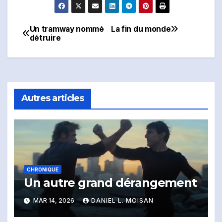
Un tramway nommé
La fin du monde
Navigation
détruire
de
l'article
Autres articles
CHRONIQUE
Un autre grand dérangement
MAR 14, 2026
DANIEL L. MOISAN