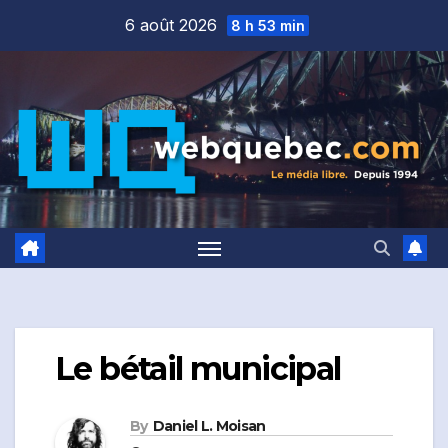
Skip
6 août 2026
8 h 53 min
to
content
Le bétail municipal
By
Daniel L. Moisan